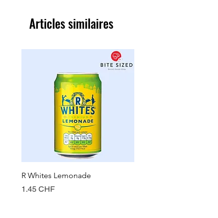
Articles similaires
R Whites Lemonade
Sun-Pat Crunchy Peanut 
Prix
Prix
1.45 CHF
7.85 CHF