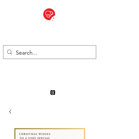
BITE SIZED
Boutique Britannique en Suisse
- Cliquez et Collect - l'endroit
où commander