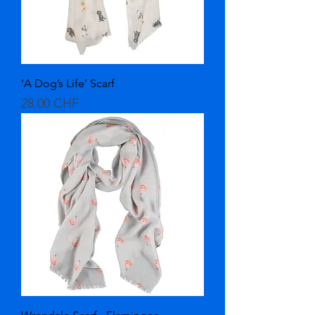
‘A Dog’s Life’ Scarf
Prix
28.00 CHF