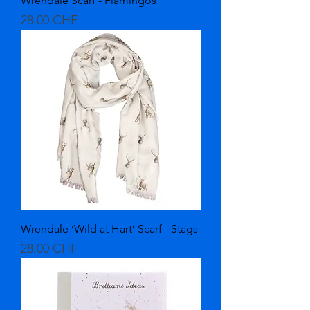
Wrendale Scarf - Flamingos
Prix
28.00 CHF
Wrendale ‘Wild at Hart’ Scarf - Stags
Prix
28.00 CHF