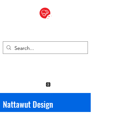
BITE SIZED
Boutique Britannique en Suisse
- Cliquez et Collect - l'endroit
où commander
Nattawut Design