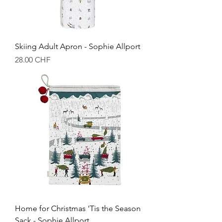
Skiing Adult Apron - Sophie Allport
Prix
28.00 CHF
Home for Christmas 'Tis the Season
Sack - Sophie Allport