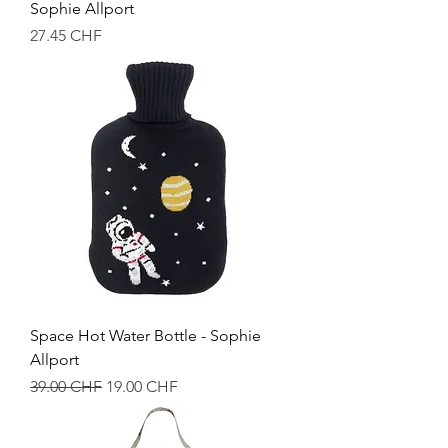
Sophie Allport
Prix
27.45 CHF
Space Hot Water Bottle - Sophie
Allport
Prix original
Prix promotionnel
39.00 CHF
19.00 CHF