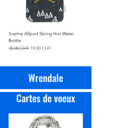
Sophie Allport Skiing Hot Water
Bottle
Prix original
Prix promotionnel
35.00 CHF
19.00 CHF
Wrendale
Cartes de voeux