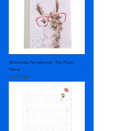
Wrendale Notebook - No Prob-
llama
Prix
5.00 CHF