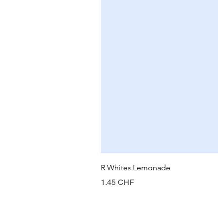
R Whites Lemonade
Prix
1.45 CHF