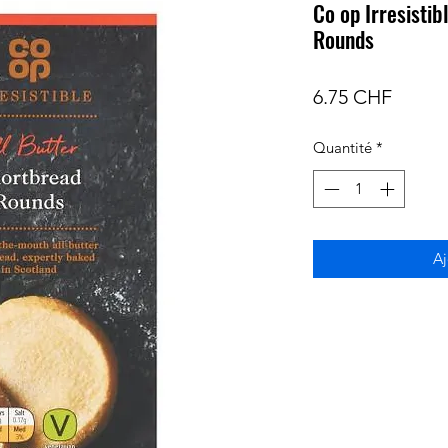
Co op Irresistib
Rounds
Prix
6.75 CHF
Quantité
*
Aj