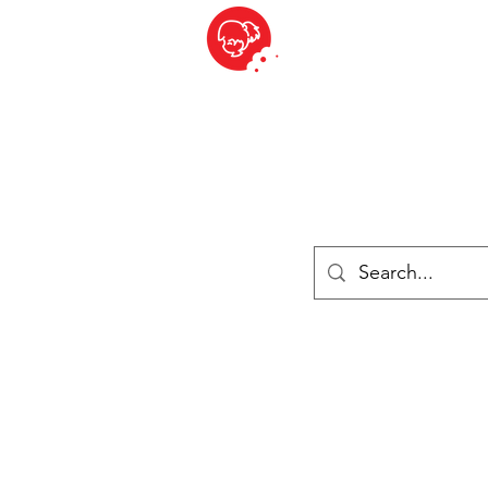
BITE SIZED
ique Britannique en Suisse - Cliquez et Collect - l'endroit où com
es
Épiceries
Réfrigéré et congelé
Fromage
Drinks
Livres
Se connecter