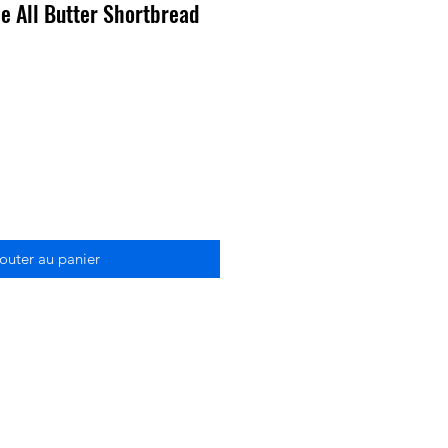
le All Butter Shortbread
outer au panier