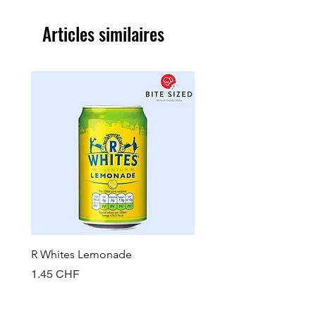
Articles similaires
R Whites Lemonade
Sun-Pat Crunchy Peanut 
Prix
Prix
1.45 CHF
7.85 CHF