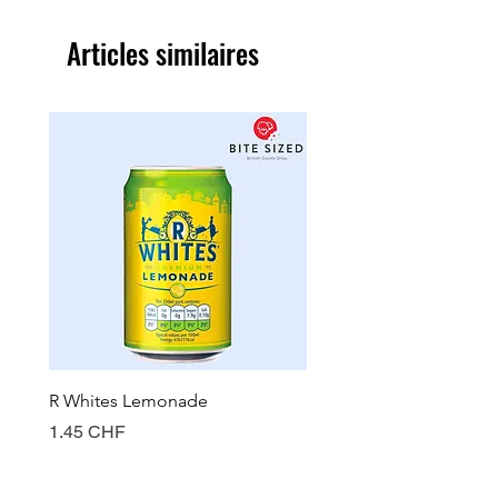
Articles similaires
R Whites Lemonade
Sun-Pat Crunchy Peanut 
Prix
Prix
1.45 CHF
7.85 CHF