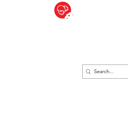
BITE SIZED
ique Britannique en Suisse - Cliquez et Collect - l'endroit où com
es
Épiceries
Réfrigéré et congelé
Fromage
Drinks
Livres
Se connecter