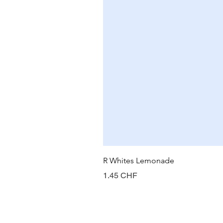
R Whites Lemonade
Prix
1.45 CHF