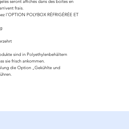
rgelés seront affichés dans des boîtes en
rrivent frais.
issez l’OPTION POLYBOX RÉFRIGÉRÉE ET
ng
rzehrt
odukte sind in Polyethylenbehältern
ass sie frisch ankommen.
hlung die Option „Gekühlte und
ühren.