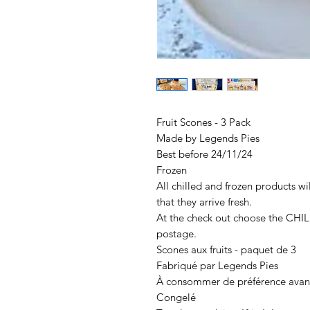
Fruit Scones - 3 Pack
Made by Legends Pies
Best before 24/11/24
Frozen
All chilled and frozen products w
that they arrive fresh.
At the check out choose the 
postage.
Scones aux fruits - paquet de 3
Fabriqué par Legends Pies
À consommer de préférence avant
Congelé