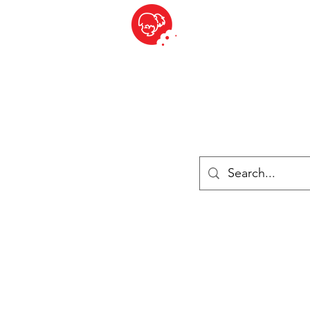
BITE SIZED
British Grocery Store in Switzerland - Shop and Delivery Service
Shop closed for summer holiday. Opens 17th August.
ries
Chilled & Frozen
Cheese
Drinks
Books
Sale
Cards 
Log In