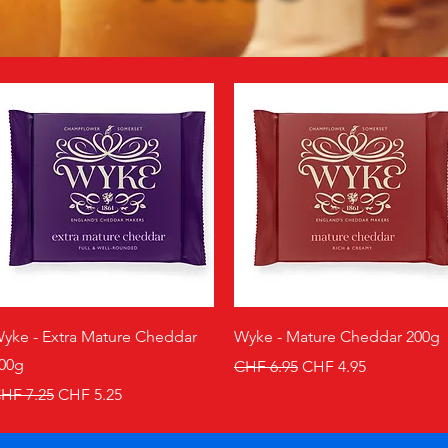
Schnellansicht
Schnellansicht
yke - Extra Mature Cheddar
Wyke - Mature Cheddar 200g
00g
Standardpreis
Sale-Preis
CHF 6.95
CHF 4.95
tandardpreis
Sale-Preis
HF 7.25
CHF 5.25