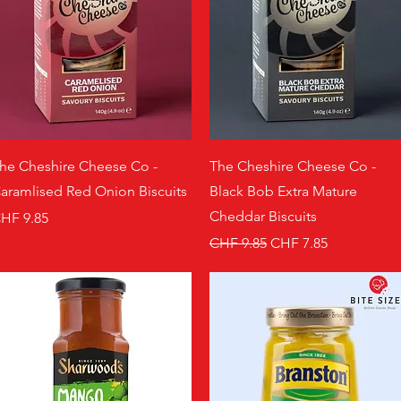
Schnellansicht
Schnellansicht
he Cheshire Cheese Co -
The Cheshire Cheese Co -
aramlised Red Onion Biscuits
Black Bob Extra Mature
Cheddar Biscuits
reis
HF 9.85
Standardpreis
Sale-Preis
CHF 9.85
CHF 7.85