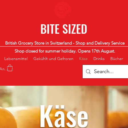
BITE SIZED
British Grocery Store in Switzerland - Shop and Delivery Service
Shop closed for summer holiday. Opens 17th August.
Lebensmittel
Gekühlt und Gefroren
Käse
Drinks
Bücher
Anmelden
Käse