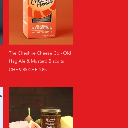
Schnellansicht
The Cheshire Cheese Co - Old
Hag Ale & Mustard Biscuits
Standardpreis
Sale-Preis
CHF 9.85
CHF 4.85