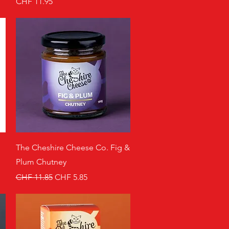
Preis
CHF 11.95
Schnellansicht
The Cheshire Cheese Co. Fig &
Plum Chutney
Standardpreis
Sale-Preis
CHF 11.85
CHF 5.85