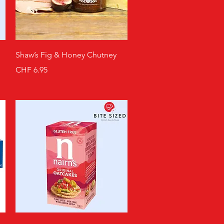
Schnellansicht
Shaw’s Fig & Honey Chutney
Preis
CHF 6.95