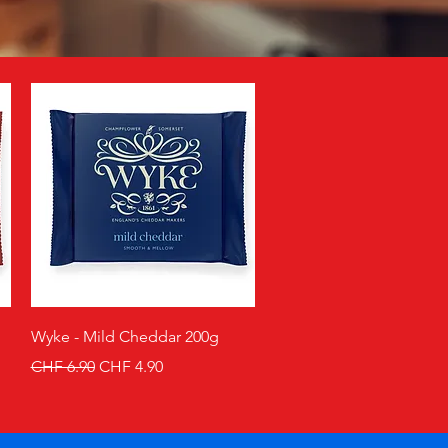
Schnellansicht
Wyke - Mild Cheddar 200g
Standardpreis
Sale-Preis
CHF 6.90
CHF 4.90