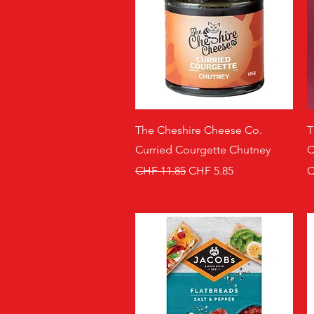
Schnellansicht
The Cheshire Cheese Co.
T
Curried Courgette Chutney
C
Standardpreis
Sale-Preis
P
CHF 11.85
CHF 5.85
C