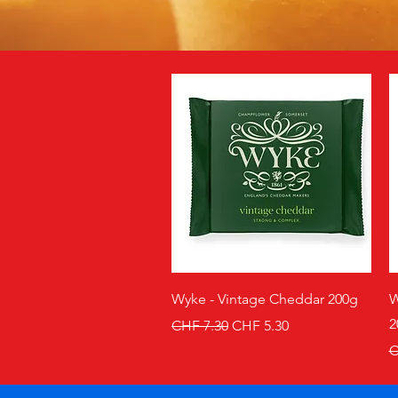
Schnellansicht
Wyke - Vintage Cheddar 200g
W
2
Standardpreis
Sale-Preis
CHF 7.30
CHF 5.30
S
C