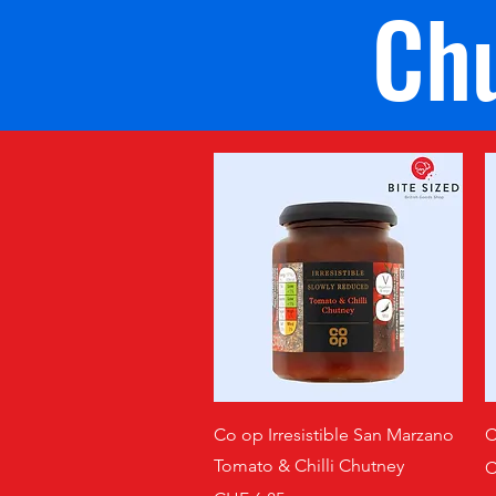
Ch
Schnellansicht
Co op Irresistible San Marzano
C
Tomato & Chilli Chutney
P
C