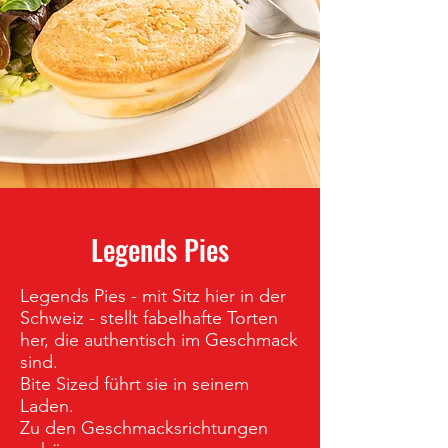
Legends Pies
Legends Pies - mit Sitz hier in der
Schweiz - stellt fabelhafte Torten
her, die authentisch im Geschmack
sind.
Bite Sized führt sie in seinem
Laden.
Zu den Geschmacksrichtungen