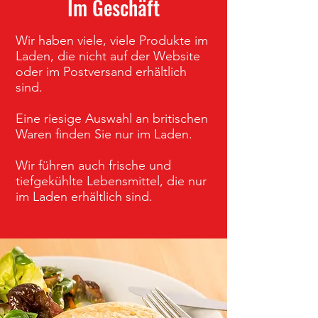
Im Geschäft
Wir haben viele, viele Produkte im
Laden, die nicht auf der Website
oder im Postversand erhältlich
sind.
Eine riesige Auswahl an britischen
Waren finden Sie nur im Laden.
Wir führen auch frische und
tiefgekühlte Lebensmittel, die nur
im Laden erhältlich sind.