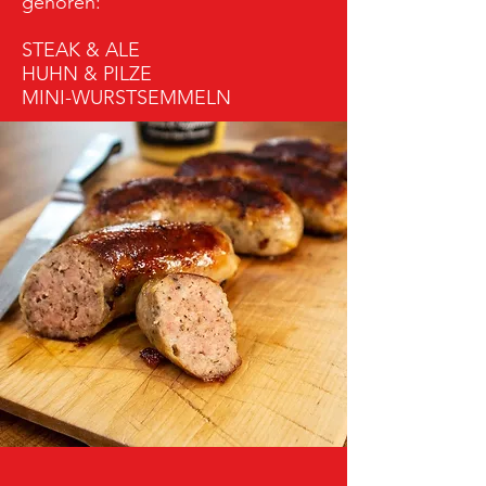
gehören:
STEAK & ALE
HUHN & PILZE
MINI-WURSTSEMMELN