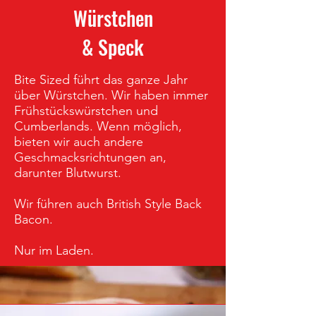
Würstchen
& Speck
Bite Sized führt das ganze Jahr
über Würstchen. Wir haben immer
Frühstückswürstchen und
Cumberlands. Wenn möglich,
bieten wir auch andere
Geschmacksrichtungen an,
darunter Blutwurst.
Wir führen auch British Style Back
Bacon.
Nur im Laden.