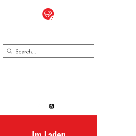
BITE SIZED
British Grocery Store in
Switzerland - Shop and Delivery
Service
Shop closed for summer
holiday. Opens 17th August.
Im Laden