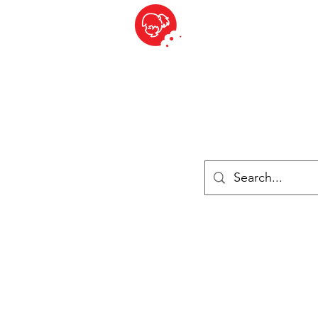
BITE SIZED
ique Britannique en Suisse - Cliquez et Collect - l'endroit où com
es
Épiceries
Réfrigéré et congelé
Fromage
Drinks
Livres
Se connecter