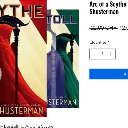
Arc of a Scythe
Shusterman
Prix
 22.00 CHF 
12.
orig
Quantité
*
Aj
lly bestselling Arc of a Scythe