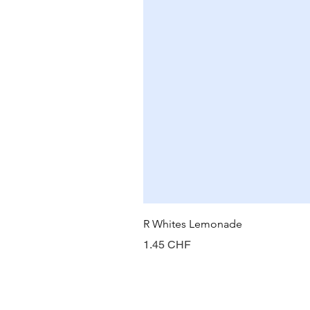
R Whites Lemonade
Prix
1.45 CHF