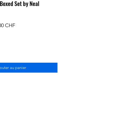
 Boxed Set by Neal
Prix
00 CHF
inal
promotionnel
outer au panier