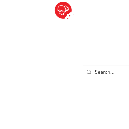
BITE SIZED
ique Britannique en Suisse - Cliquez et Collect - l'endroit où com
es
Épiceries
Réfrigéré et congelé
Fromage
Drinks
Livres
Se connecter