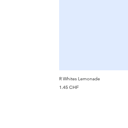
R Whites Lemonade
Prix
1.45 CHF