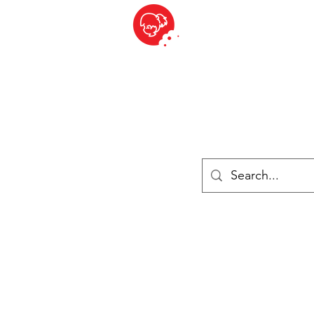
BITE SIZED
ique Britannique en Suisse - Cliquez et Collect - l'endroit où com
es
Épiceries
Réfrigéré et congelé
Fromage
Drinks
Livres
Se connecter