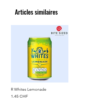
Articles similaires
R Whites Lemonade
Sun-Pat Crunchy Peanut 
Prix
Prix
1.45 CHF
7.85 CHF