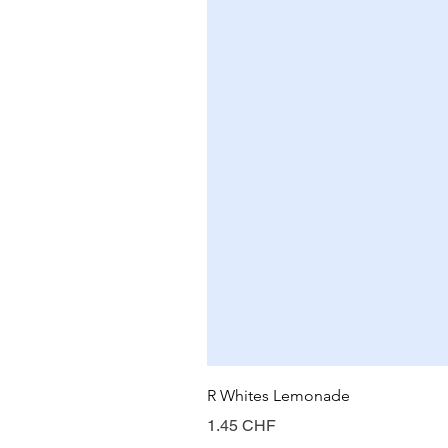
R Whites Lemonade
Prix
1.45 CHF