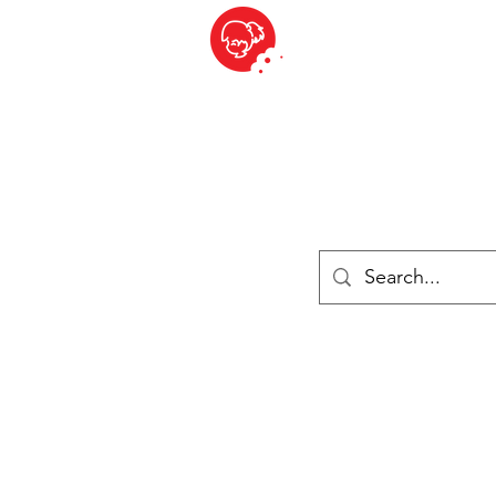
BITE SIZED
ique Britannique en Suisse - Cliquez et Collect - l'endroit où com
es
Épiceries
Réfrigéré et congelé
Fromage
Drinks
Livres
Se connecter