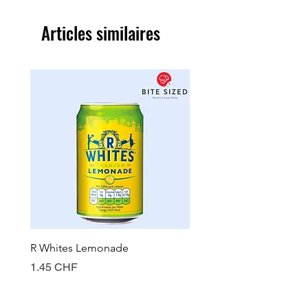
Articles similaires
R Whites Lemonade
Sun-Pat Crunchy Peanut 
Prix
Prix
1.45 CHF
7.85 CHF