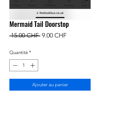
Mermaid Tail Doorstop
Prix
Prix
 15.00 CHF 
9.00 CHF
original
promotionnel
Quantité
*
Ajouter au panier