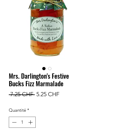
Mrs. Darlington's Festive
Bucks Fizz Marmalade
Prix
Prix
 7.25 CHF 
5.25 CHF
original
promotionnel
Quantité
*