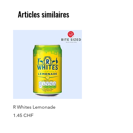
Articles similaires
R Whites Lemonade
Sun-Pat Crunchy Peanut 
Prix
Prix
1.45 CHF
7.85 CHF