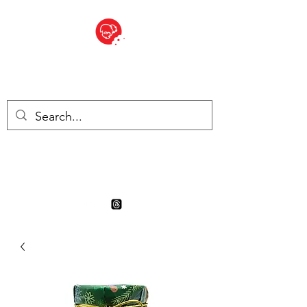
BITE SIZED
Boutique Britannique en Suisse
- Cliquez et Collect - l'endroit
où commander