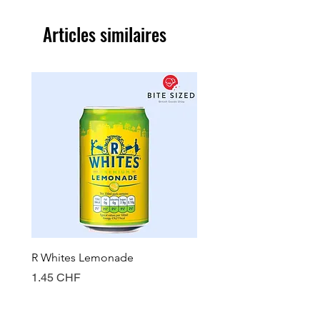
Articles similaires
R Whites Lemonade
Sun-Pat Crunchy Peanut 
Prix
Prix
1.45 CHF
7.85 CHF