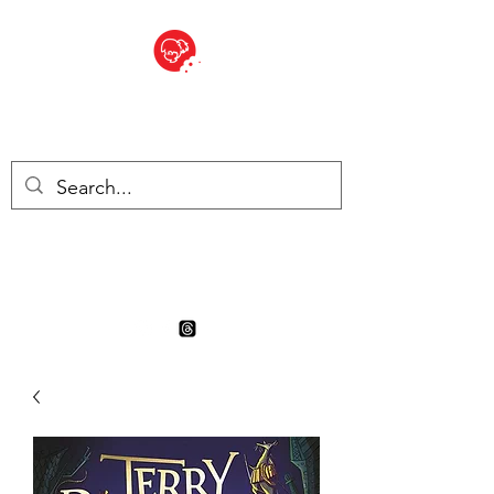
BITE SIZED
Boutique Britannique en Suisse
- Cliquez et Collect - l'endroit
où commander