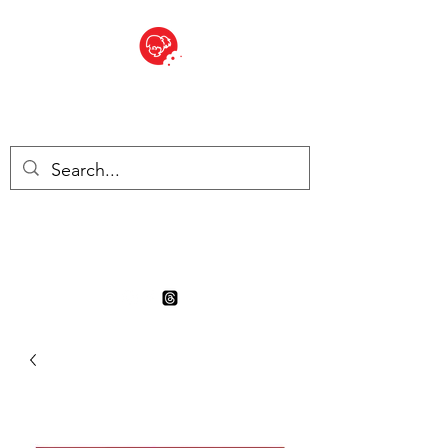
BITE SIZED
Boutique Britannique en Suisse
- Cliquez et Collect - l'endroit
où commander