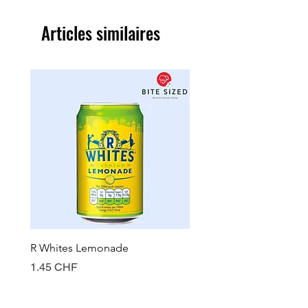
Articles similaires
R Whites Lemonade
Sun-Pat Crunchy Peanut 
Prix
Prix
1.45 CHF
7.85 CHF