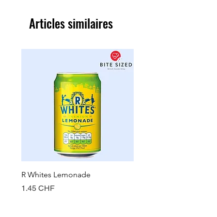
Articles similaires
R Whites Lemonade
Sun-Pat Crunchy Peanut 
Prix
Prix
1.45 CHF
7.85 CHF