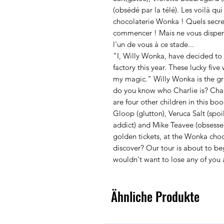
(obsédé par la télé). Les voilà qui 
chocolaterie Wonka ! Quels secret
commencer ! Mais ne vous disper
l'un de vous à ce stade...
"I, Willy Wonka, have decided to a
factory this year. These lucky five 
my magic." Willy Wonka is the gre
do you know who Charlie is? Charli
are four other children in this bo
Gloop (glutton), Veruca Salt (spo
addict) and Mike Teavee (obsessed
golden tickets, at the Wonka choc
discover? Our tour is about to be
wouldn't want to lose any of you at
Ähnliche Produkte