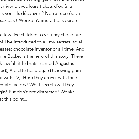
arrivent, avec leurs tickets d'or, à la
s vont-ils découvrir ? Notre tournée va
sez pas ! Wonka n'aimerait pas perdre
llow five children to visit my chocolate
will be introduced to all my secrets, to all
atest chocolate inventor of all time. And
e Bucket is the hero of this story. There
ok, awful little brats, named Augustus
iled), Violette Beauregard (chewing gum
 with TV). Here they arrive, with their
olate factory! What secrets will they
gin! But don't get distracted! Wonka
 this point...