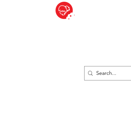
BITE SIZED
British Grocery Store in Switzerland - Shop and Delivery Service
Shop closed for summer holiday. Opens 17th August.
Lebensmittel
Gekühlt und Gefroren
Käse
Drinks
Bücher
Anmelden