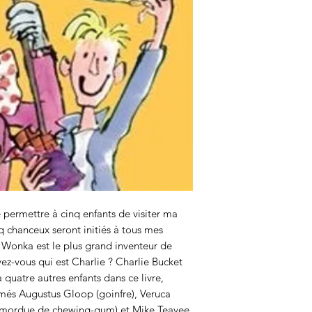
 permettre à cinq enfants de visiter ma
q chanceux seront initiés à tous mes
 Wonka est le plus grand inventeur de
vez-vous qui est Charlie ? Charlie Bucket
 a quatre autres enfants dans ce livre,
més Augustus Gloop (goinfre), Veruca
d (mordue de chewing-gum) et Mike Teavee