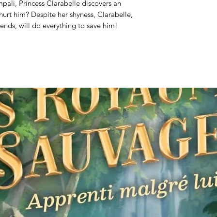
mpali, Princess Clarabelle discovers an
urt him? Despite her shyness, Clarabelle,
ends, will do everything to save him!