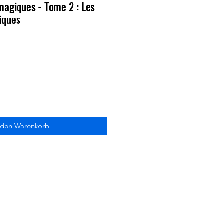
magiques - Tome 2 : Les
iques
 den Warenkorb