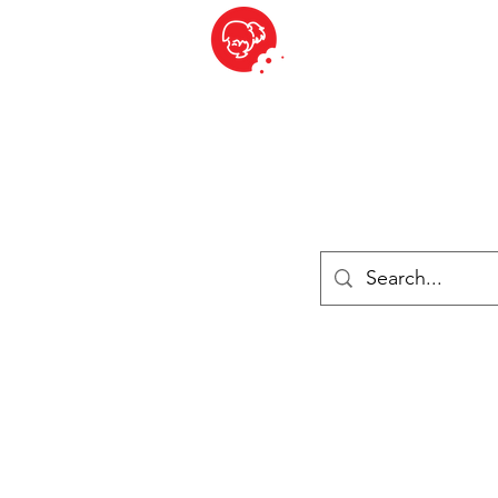
BITE SIZED
British Grocery Store in Switzerland - Shop and Delivery Service
Shop closed for summer holiday. Opens 17th August.
Lebensmittel
Gekühlt und Gefroren
Käse
Drinks
Bücher
Anmelden