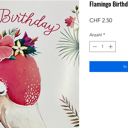
Flamingo Birth
Preis
CHF 2.50
Anzahl
*
In