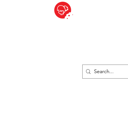
BITE SIZED
British Grocery Store in Switzerland - Shop and Delivery Service
Shop closed for summer holiday. Opens 17th August.
Lebensmittel
Gekühlt und Gefroren
Käse
Drinks
Bücher
Anmelden