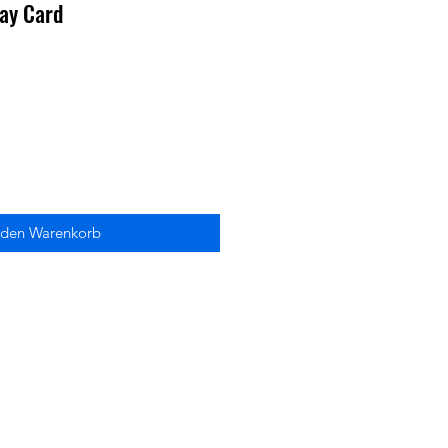
day Card
 den Warenkorb