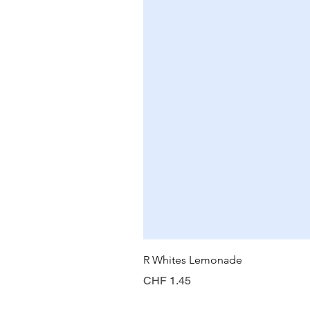
R Whites Lemonade
Preis
CHF 1.45