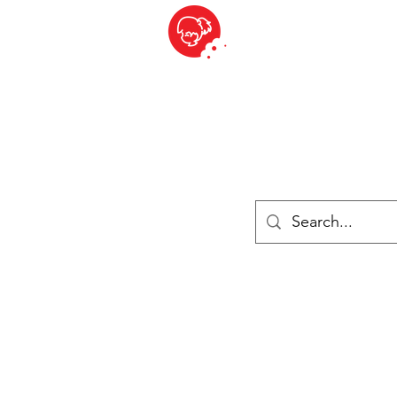
BITE SIZED
British Grocery Store in Switzerland - Shop and Delivery Service
Shop closed for summer holiday. Opens 17th August.
Lebensmittel
Gekühlt und Gefroren
Käse
Drinks
Bücher
Anmelden