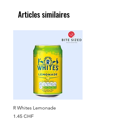
Articles similaires
R Whites Lemonade
Sun-Pat Crunchy Peanut 
Prix
Prix
1.45 CHF
7.85 CHF