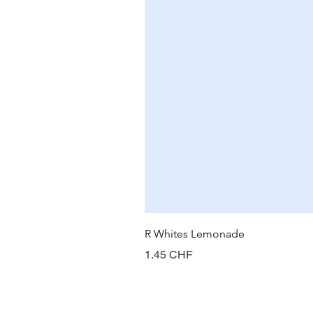
R Whites Lemonade
Prix
1.45 CHF