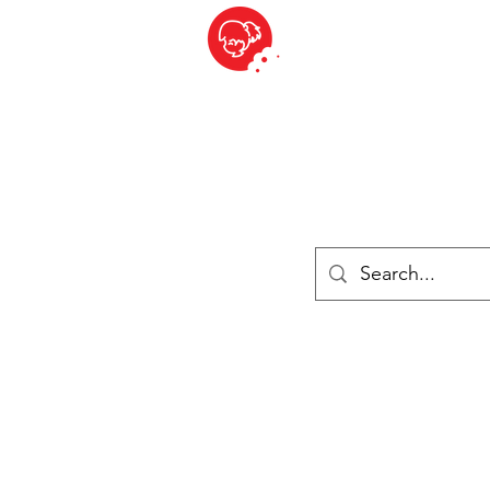
BITE SIZED
ique Britannique en Suisse - Cliquez et Collect - l'endroit où com
es
Épiceries
Réfrigéré et congelé
Fromage
Drinks
Livres
Se connecter