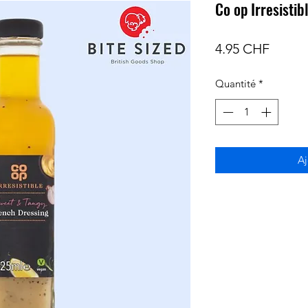
Co op Irresisti
Prix
4.95 CHF
Quantité
*
Aj