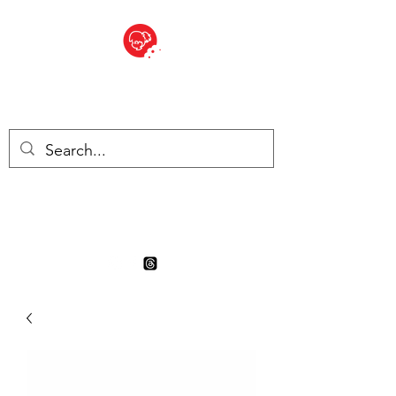
BITE SIZED
Boutique Britannique en Suisse
- Cliquez et Collect - l'endroit
où commander