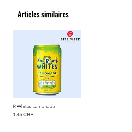
Articles similaires
R Whites Lemonade
Sun-Pat Crunchy Peanut 
Prix
Prix
1.45 CHF
7.85 CHF