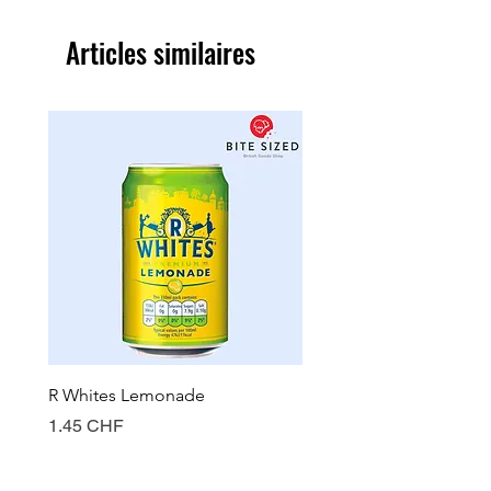
Articles similaires
R Whites Lemonade
Sun-Pat Crunchy Peanut 
Prix
Prix
1.45 CHF
7.85 CHF