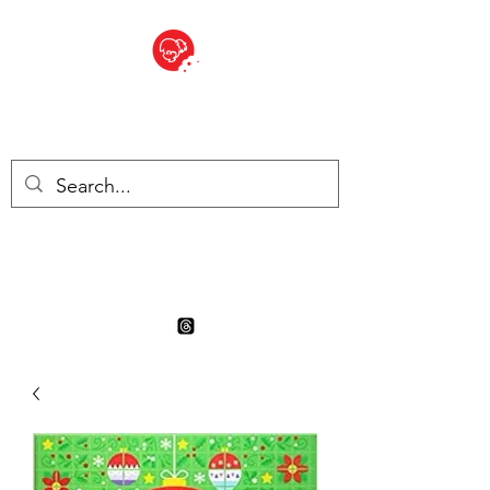
BITE SIZED
Boutique Britannique en Suisse
- Cliquez et Collect - l'endroit
où commander