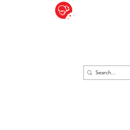
BITE SIZED
British Grocery Store in Switzerland - Shop and Delivery Service
Shop closed for summer holiday. Opens 17th August.
Lebensmittel
Gekühlt und Gefroren
Käse
Drinks
Bücher
Anmelden