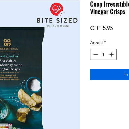
Coop Irresistib
Vinegar Crisps
Preis
CHF 5.95
Anzahl
*
In