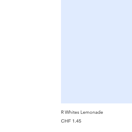
R Whites Lemonade
Preis
CHF 1.45