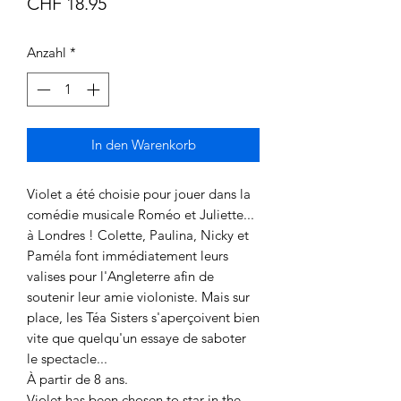
Preis
CHF 18.95
Anzahl
*
In den Warenkorb
Violet a été choisie pour jouer dans la
comédie musicale Roméo et Juliette...
à Londres ! Colette, Paulina, Nicky et
Paméla font immédiatement leurs
valises pour l'Angleterre afin de
soutenir leur amie violoniste. Mais sur
place, les Téa Sisters s'aperçoivent bien
vite que quelqu'un essaye de saboter
le spectacle...
À partir de 8 ans.
Violet has been chosen to star in the