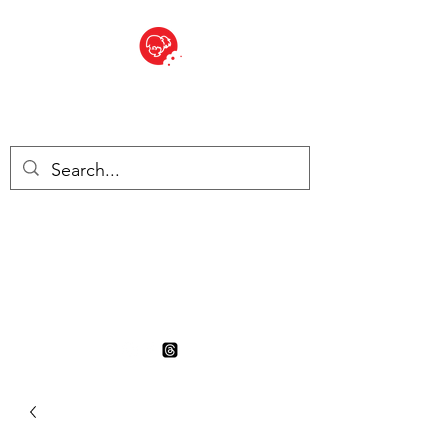
BITE SIZED
British Grocery Store in
Switzerland - Shop and Delivery
Service
Shop closed for summer
holiday. Opens 17th August.