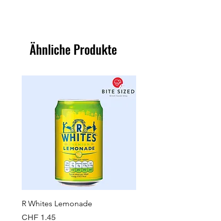
Ähnliche Produkte
R Whites Lemonade
Sun-Pat Crunchy Peanut 
Preis
Preis
CHF 1.45
CHF 7.85